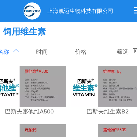
上海凯迈生物科技有限公司
饲用维生素
筛选
时间
价格
名称
巴斯夫露他维A500
巴斯夫维生素B2