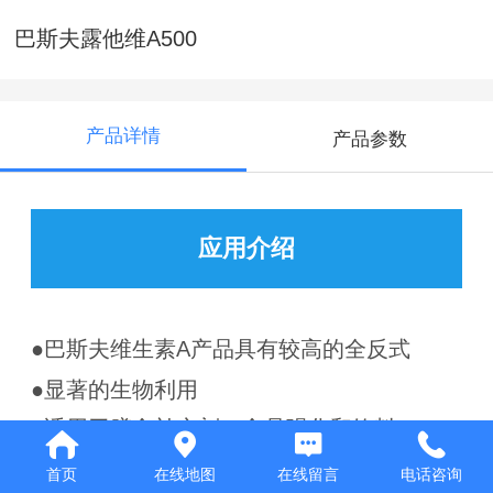
巴斯夫露他维A500
产品详情
产品参数
应用介绍
●巴斯夫维生素A产品具有较高的全反式
●显著的生物利用
●适用于膳食补充剂，食品强化和饮料
●本品不含明胶
首页
在线地图
在线留言
电话咨询