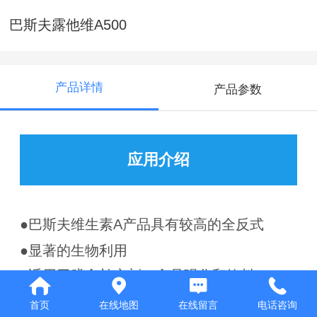
巴斯夫露他维A500
产品详情
产品参数
应用介绍
●巴斯夫维生素A产品具有较高的全反式
●显著的生物利用
●适用于膳食补充剂，食品强化和饮料
●本品不含明胶
首页
在线地图
在线留言
电话咨询