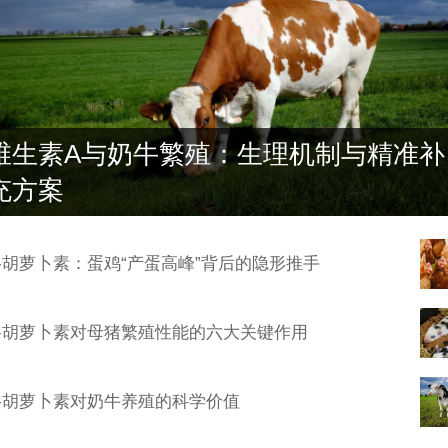
维生素A与奶牛繁殖：生理机制与精准补
充方案
β-胡萝卜素：蛋鸡“产蛋高峰”背后的隐形推手
β-胡萝卜素对母猪繁殖性能的六大关键作用
β-胡萝卜素对奶牛养殖的科学价值