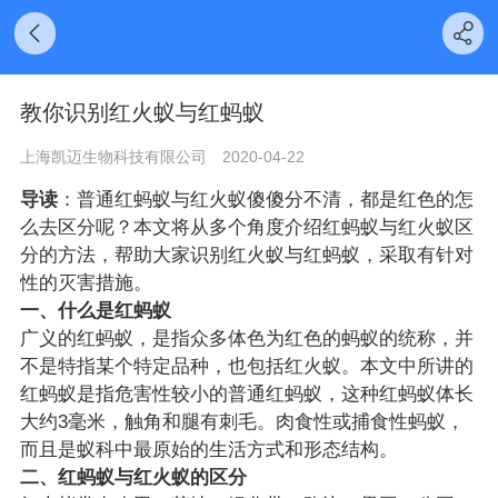
教你识别红火蚁与红蚂蚁
上海凯迈生物科技有限公司
2020-04-22
导读
：普通红蚂蚁与红火蚁傻傻分不清，都是红色的怎
么去区分呢？本文将从多个角度介绍红蚂蚁与红火蚁区
分的方法，帮助大家识别红火蚁与红蚂蚁，采取有针对
性的灭害措施。
一、什么是红蚂蚁
广义的
红蚂蚁，是指众多体色为红色的蚂蚁的统称，并
不是特指某个特定品种
，
也包括红火蚁。本文中所讲的
红蚂蚁是指危害性较小的普通红蚂蚁，这种
红蚂蚁体长
大约3毫米，触角和腿有刺毛。肉食性或捕食性蚂蚁，
而且是蚁科中最原始的生活方式和形态结构。
二、红蚂蚁与红火蚁的区分