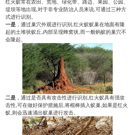
红火蚁常在农田、荒地、绿化带、路边、果园、公园、
堤坝等地出现,对于非专业防治人员来说,可通过三种方
式进行识别。
一是
，
通过巢穴外观进行识别,红火蚁蚁巢在地面有隆
起的土堆状蚁丘,内部呈现蜂窝状,而一般蚂蚁的巢穴不
会隆起。
二是
，
通过是否具有攻击性进行识别,红火蚁具有强攻
击性,可在做好保护措施后,将棍棒插入蚁巢,如果是红火
蚁,则会迅速涌出蚁巢进行攻击。