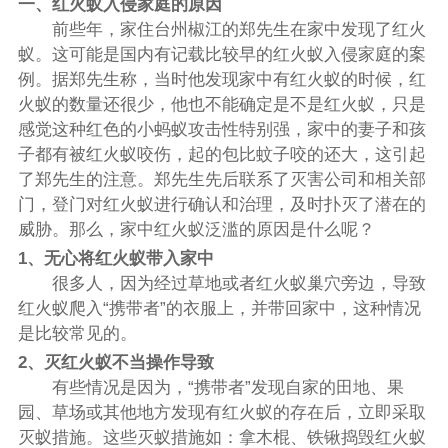
一、红火蚁入侵家庭的原因
前些年，家住台州椒江的郑先生在家中发现了红火
蚁。这可能是国内有记载比较早的红火蚁入侵家庭的案
例。据郑先生称，当时他发现家中有红火蚁的时候，红
火蚁的数量还很少，他也不能确定是不是红火蚁，只是
感觉这种红色的小蚂蚁攻击性特别强，家中的妻子和孩
子都有被红火蚁咬伤，起的包比蚊子咬的还大，这引起
了郑先生的注意。郑先生先后联系了灭害公司和相关部
门，登门对红火蚁进行确认和治理，及时扑灭了潜在的
威胁。那么，家中红火蚁泛滥的原因是什么呢？
1、无心将红火蚁带入家中
很多人，因为经过草地或者红火蚁巢穴旁边，导致
红火蚁爬入“携带者”的衣服上，并带回家中，这种情况
是比较常见的。
2、灭红火蚁不当操作导致
有些情况是因为，“携带者”发现自家的田地、果
园、草场或其他地方发现有红火蚁的存在后，立即采取
灭蚁措施。这些灭蚁措施如：拿木棍、铁锹捣毁红火蚁