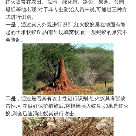
红火蚁常在农田、荒地、绿化带、路边、果园、公园、
堤坝等地出现,对于非专业防治人员来说,可通过三种方
式进行识别。
一是
，
通过巢穴外观进行识别,红火蚁蚁巢在地面有隆
起的土堆状蚁丘,内部呈现蜂窝状,而一般蚂蚁的巢穴不
会隆起。
二是
，
通过是否具有攻击性进行识别,红火蚁具有强攻
击性,可在做好保护措施后,将棍棒插入蚁巢,如果是红火
蚁,则会迅速涌出蚁巢进行攻击。