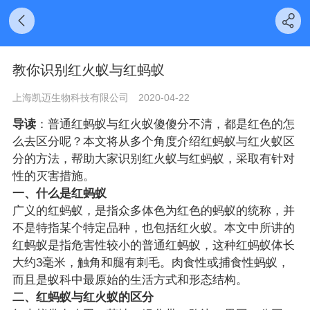
教你识别红火蚁与红蚂蚁
上海凯迈生物科技有限公司
2020-04-22
导读
：普通红蚂蚁与红火蚁傻傻分不清，都是红色的怎
么去区分呢？本文将从多个角度介绍红蚂蚁与红火蚁区
分的方法，帮助大家识别红火蚁与红蚂蚁，采取有针对
性的灭害措施。
一、什么是红蚂蚁
广义的
红蚂蚁，是指众多体色为红色的蚂蚁的统称，并
不是特指某个特定品种
，
也包括红火蚁。本文中所讲的
红蚂蚁是指危害性较小的普通红蚂蚁，这种
红蚂蚁体长
大约3毫米，触角和腿有刺毛。肉食性或捕食性蚂蚁，
而且是蚁科中最原始的生活方式和形态结构。
二、红蚂蚁与红火蚁的区分