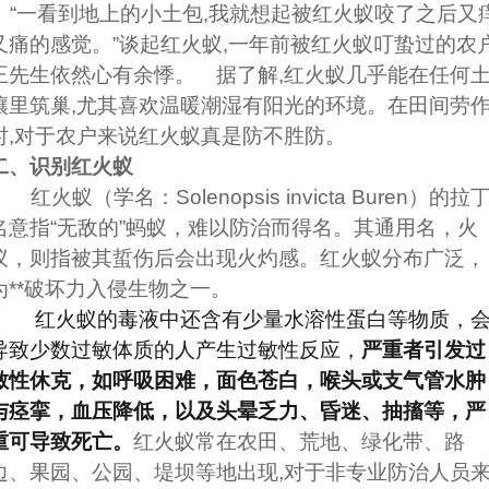
“一看到地上的小土包,我就想起被红火蚁咬了之后又
又痛的感觉。”谈起红火蚁,一年前被红火蚁叮蛰过的农
王先生
依然心有余悸。
据了解,红火蚁几乎能在任何
壤里筑巢,尤其喜欢温暖潮湿有阳光的环境。在田间劳
时,
对于农户来说
红火蚁真是防不胜防。
二、识别红火蚁
红火蚁（学名：Solenopsis invicta Buren）的拉
名意指“无敌的”蚂蚁，难以防治而得名。其通用名，火
蚁，则指被其蜇伤后会出现火灼感。红火蚁分布广泛，
为**破坏力入侵生物之一。
红火蚁的毒液中还含有少量水溶性蛋白等物质，
导致少数过敏体质的人产生过敏性反应，
严重者引发过
敏性休克，如呼吸困难，面色苍白，喉头或支气管水肿
与痉挛，血压降低，以及头晕乏力、昏迷、抽搐等，严
重可导致死亡
。
红火蚁常在农田、荒地、绿化带、路
边、果园、公园、堤坝等地出现,对于非专业防治人员