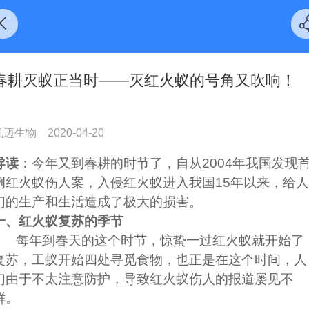
春耕灭蚁正当时——灭红火蚁的号角又吹响！
凯迈生物
2020-04-20
导读
：今年又到春耕的时节了，自从2004年我国发现
例红火蚁伤人案，入侵红火蚁进入我国15年以来，给人
们的生产和生活造成了极大的损害。
一、红火蚁复苏的季节
每年到春天的这个时节，惊蛰一过红火蚁就开始了
复苏，工蚁开始四处寻觅食物，也正是在这个时间，人
们由于不太注意防护，导致红火蚁伤人的报道屡见不
鲜。