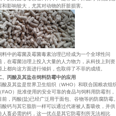
害和影响较大，尤其对动物的肝脏损害。
饲料中的霉菌及霉菌毒素治理已经成为一个全球性问
题，在霉菌治理上投入大量的人力物力，从科技上到资
源上都向这方面进行倾斜，也取得了不菲的成绩。
二、丙酸及其盐在饲料防霉中的应用
丙酸及其盐是世界卫生组织（WHO）和联合国粮农组
（FAO）批准使用的安全可靠的食品与饲料用防霉剂，
目前，丙酸(盐)已经广泛用于面包、谷物等的防腐防霉
丙酸钙与其它脂肪一样可以通过代谢被人畜吸收，并供
给人畜必需的钙，这一优点是其它防霉剂所无法相比