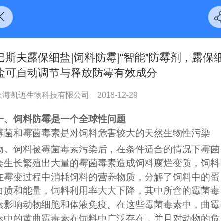
巴斯夫露保细盐|饲料防霉|“智能”防霉剂，露保
盐可自动调节与释放防霉有效成分
上海凯迈生物科技有限公司
2018-12-29
一、
饲料防霉
是一个全球性问题
霉菌和霉菌毒素是对饲料危害较大的天然生物性污染
物。饲料被
霉菌毒素
污染后，在条件适合的情况下霉菌
会生长繁殖出大量的霉菌毒素造成饲料腐烂变质，饲料
在霉变过程中消耗饲料的营养物质，分解了饲料中的蛋
白质和能量，饲料利用率大大下降，其中所含的霉菌毒
素影响动物细胞和体液免疫。在这些霉菌毒素中，曲霉
素中的黄曲霉毒素在饲料中广泛存在，并且对动物的危