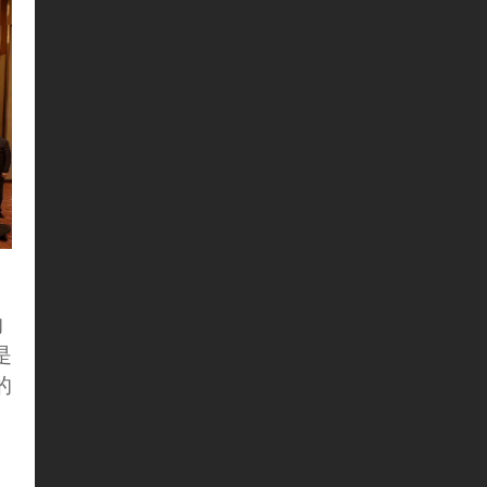
的
是
的